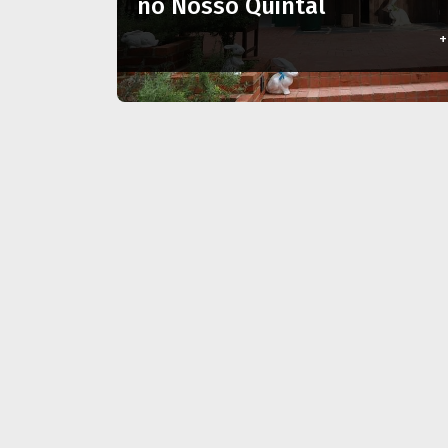
no Nosso Quintal
+