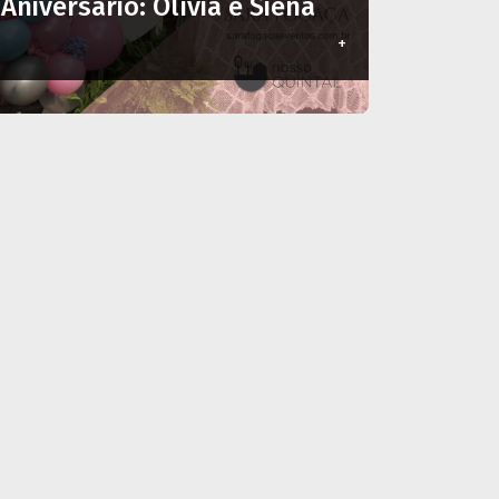
Aniversário: Olívia e Siena
+