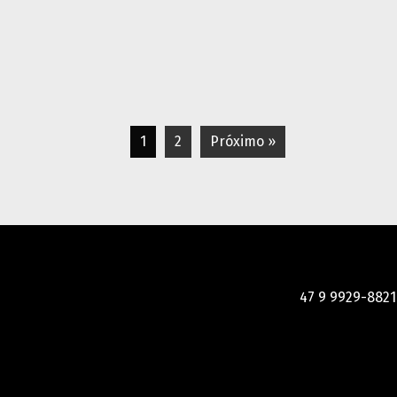
1
2
Próximo »
47 9 9929-8821